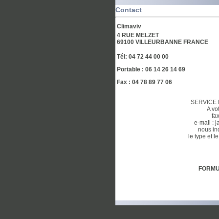
Contact
Climaviv
4 RUE MELZET
69100 VILLEURBANNE FRANCE
Tél: 04 72 44 00 00
Portable : 06 14 26 14 69
Fax : 04 78 89 77 06
SERVICE
A vo
fa
e-mail :
j
nous in
le type et 
FORMU